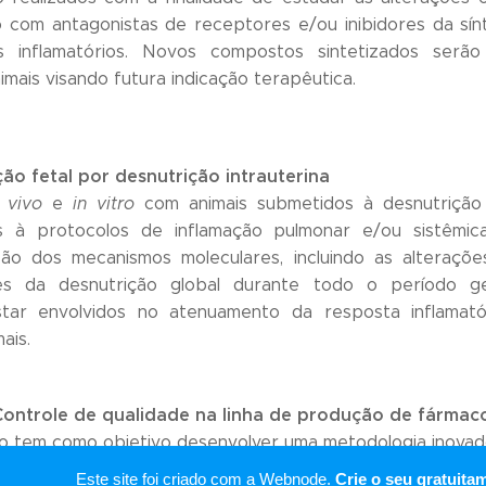
 com antagonistas de receptores e/ou inibidores da sín
s inflamatórios. Novos compostos sintetizados serã
mais visando futura indicação terapêutica.
o fetal por desnutrição intrauterina
n vivo
e
in vitro
com animais submetidos à desnutrição 
s à protocolos de inflamação pulmonar e/ou sistêmic
o dos mecanismos moleculares, incluindo as alteraçõe
es da desnutrição global durante todo o período ge
tar envolvidos no atenuamento da resposta inflamató
ais.
Controle de qualidade na linha de produção de fármac
o tem como objetivo desenvolver uma metodologia inovad
r o processo de definição dos pontos de amostragem para
Este site foi criado com a Webnode.
Crie o seu gratuita