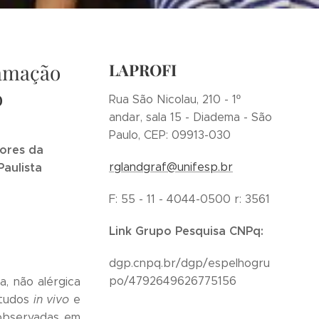
lamação
LAPROFI
o
Rua São Nicolau, 210 - 1º
andar, sala 15 - Diadema - São
Paulo, CEP: 09913-030
ores da
aulista
rglandgraf@unifesp.br
F: 55 - 11 - 4044-0500 r: 3561
Link Grupo Pesquisa CNPq:
dgp.cnpq.br/dgp/espelhogru
po/4792649626775156
, não alérgica
studos
in vivo
e
 observadas em