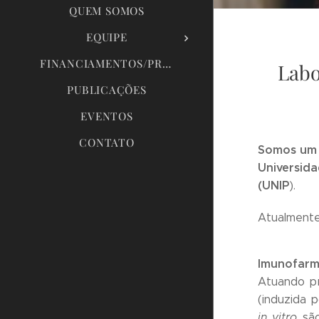
QUEM SOMOS
EQUIPE
FINANCIAMENTOS/PROJETOS
Labo
PUBLICAÇÕES
EVENTOS
CONTATO
Somos um 
Universida
(UNIP
).
Atualmente
Imunofarm
Atuando pr
(induzida 
in vitro
são