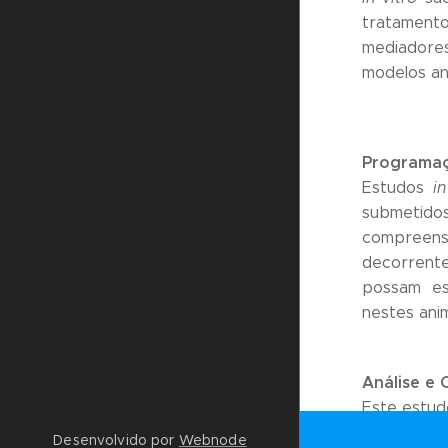
tratamento
mediadore
modelos ani
Programaçã
Estudos
i
submetido
compreensã
decorrent
possam es
nestes anim
Análise e 
Este estud
simplifica
Desenvolvido por
Webnode