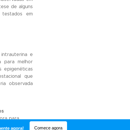
tese de alguns
o testados em
intrauterina e
a para melhor
s epigenéticas
stacional que
ria observada
os
ora para
 contadores
Comece agora
mente agora!